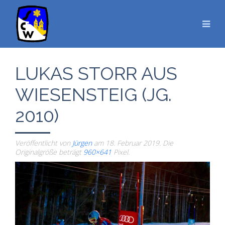
LUKAS STORR AUS
WIESENSTEIG (JG.
2010)
Veröffentlicht von
Jürgen
am
18. Februar 2019
. Die
Originalgröße beträgt
960×641
Pixel.