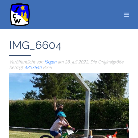
IMG_6604
Veröffentlicht von
Jürgen
am
28. Juli 2022
. Die Originalgröße
beträgt
480×640
Pixel.