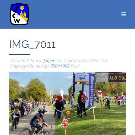
IMG_7011
Veröffentlicht von
Jürgen
am
7. November 2022
. Die
Originalgröße beträgt
756×1008
Pixel.