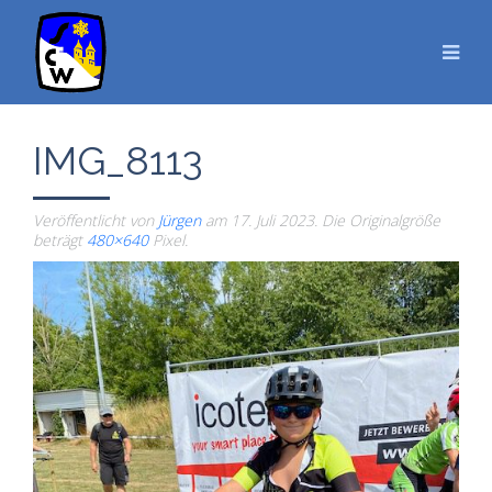
IMG_8113
Veröffentlicht von
Jürgen
am
17. Juli 2023
. Die Originalgröße
beträgt
480×640
Pixel.