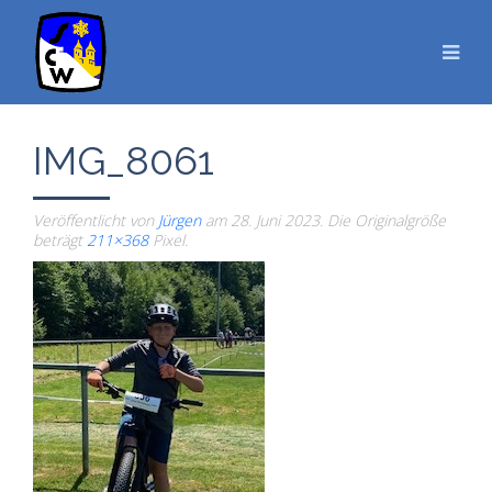
IMG_8061
Veröffentlicht von
Jürgen
am
28. Juni 2023
. Die Originalgröße
beträgt
211×368
Pixel.