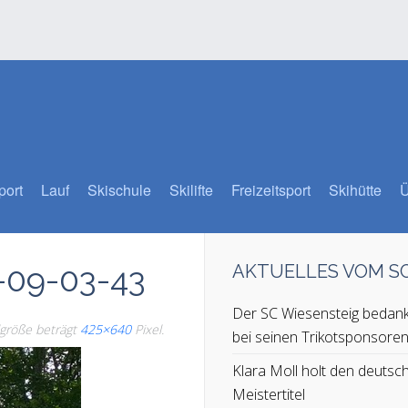
port
Lauf
Skischule
Skilifte
Freizeitsport
Skihütte
Ü
-09-03-43
AKTUELLES VOM 
Der SC Wiesensteig bedank
algröße beträgt
425×640
Pixel.
bei seinen Trikotsponsore
Klara Moll holt den deutsc
Meistertitel