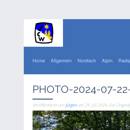
Home
Allgemein
Nordisch
Alpin
Rads
PHOTO-2024-07-22
Veröffentlicht von
Jürgen
am
29. Juli 2024
. Die Origin