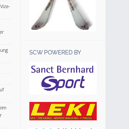
 Vize-
er
lung
SCW POWERED BY
uf
eim
r