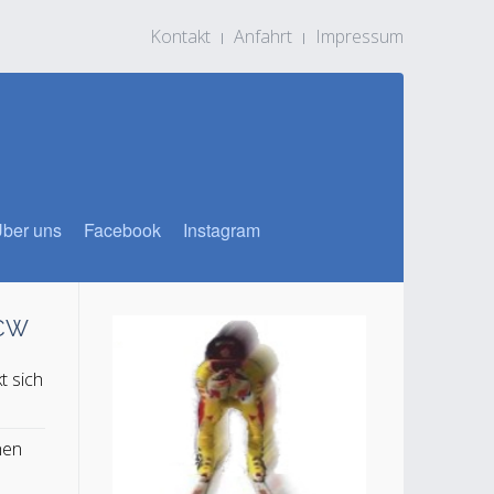
Kontakt
Anfahrt
Impressum
ber uns
Facebook
Instagram
SCW
t sich
n
hen