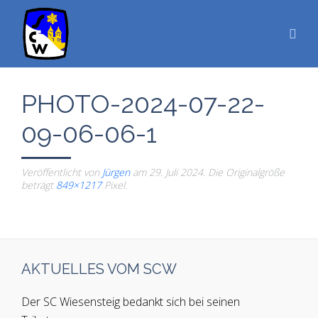
PHOTO-2024-07-22-
09-06-06-1
Veröffentlicht von
Jürgen
am
29. Juli 2024
. Die Originalgröße
beträgt
849×1217
Pixel.
AKTUELLES VOM SCW
Der SC Wiesensteig bedankt sich bei seinen