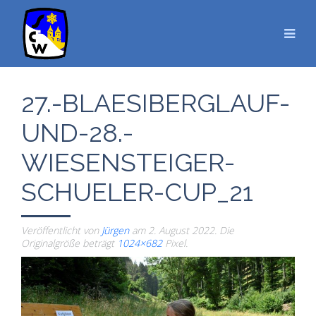
27.-BLAESIBERGLAUF-
UND-28.-
WIESENSTEIGER-
SCHUELER-CUP_21
Veröffentlicht von
Jürgen
am
2. August 2022
. Die
Originalgröße beträgt
1024×682
Pixel.