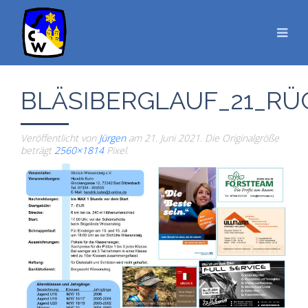
BLÄSIBERGLAUF_21_RÜ
Veröffentlicht von
Jürgen
am
21. Juni 2021
. Die Originalgröße
beträgt
2560×1814
Pixel.