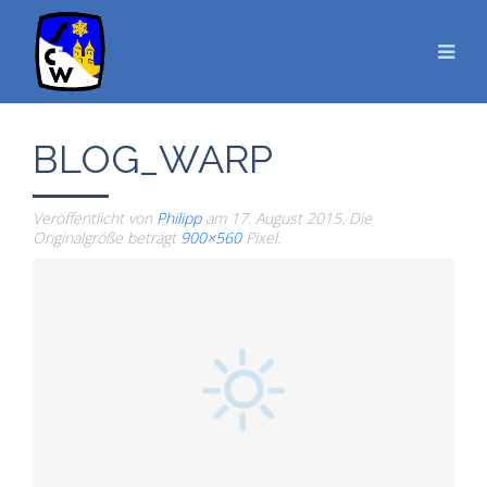
BLOG_WARP
Veröffentlicht von
Philipp
am
17. August 2015
. Die
Originalgröße beträgt
900×560
Pixel.