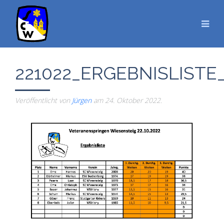
221022_ERGEBNISLIS
Veröffentlicht von
Jürgen
am
24. Oktober 2022
.