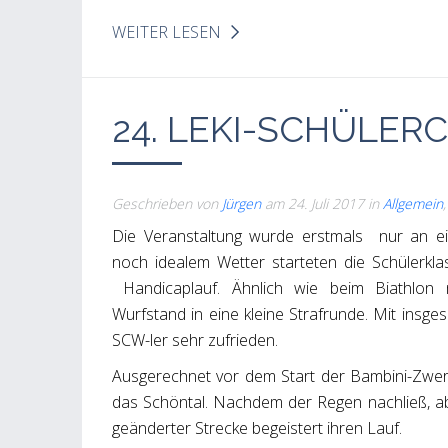
WEITER LESEN
24. LEKI-SCHÜLERC
Geschrieben von
Jürgen
am
24. Juli 2017
in
Allgemein
Die Veranstaltung wurde erstmals nur an ei
noch idealem Wetter starteten die Schülerkl
Handicaplauf. Ähnlich wie beim Biathlon
Wurfstand in eine kleine Strafrunde. Mit insg
SCW-ler sehr zufrieden.
Ausgerechnet vor dem Start der Bambini-Zwer
das Schöntal. Nachdem der Regen nachließ, abs
geänderter Strecke begeistert ihren Lauf.