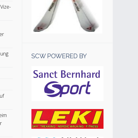
 Vize-
er
lung
SCW POWERED BY
uf
eim
r