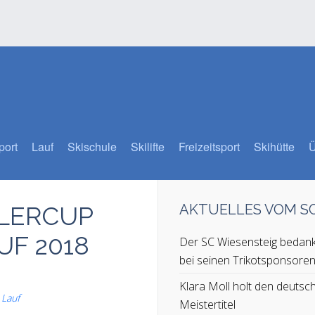
port
Lauf
Skischule
Skilifte
Freizeitsport
Skihütte
Ü
LERCUP
AKTUELLES VOM 
UF 2018
Der SC Wiesensteig bedank
bei seinen Trikotsponsore
Klara Moll holt den deutsc
,
Lauf
Meistertitel