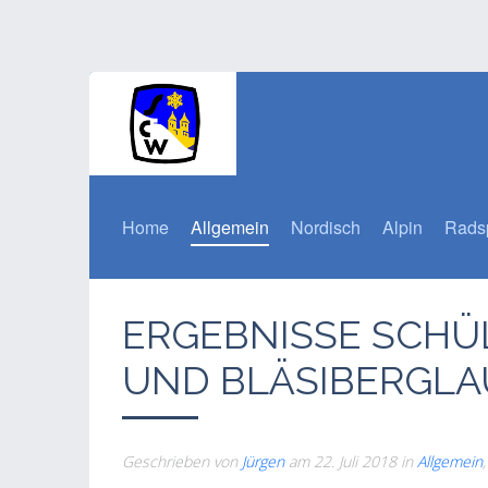
Home
Allgemein
Nordisch
Alpin
Rads
ERGEBNISSE SCHÜ
UND BLÄSIBERGLA
Geschrieben von
Jürgen
am
22. Juli 2018
in
Allgemein