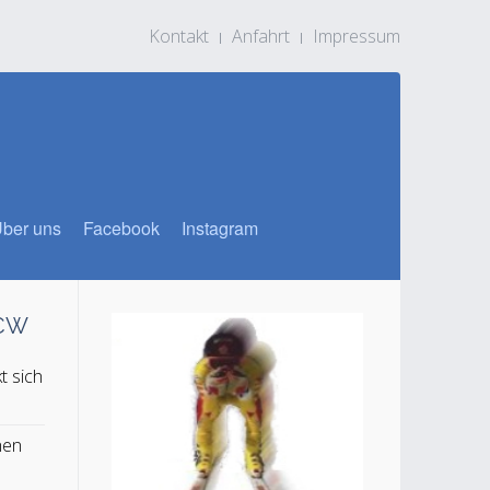
Kontakt
Anfahrt
Impressum
ber uns
Facebook
Instagram
SCW
t sich
n
hen