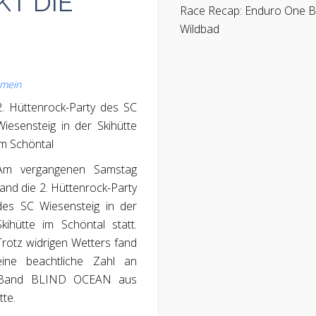
T DIE
Race Recap: Enduro One 
Wildbad
emein
2. Hüttenrock-Party des SC
Wiesensteig in der Skihütte
im Schöntal
Am vergangenen Samstag
fand die 2. Hüttenrock-Party
des SC Wiesensteig in der
Skihütte im Schöntal statt.
Trotz widrigen Wetters fand
eine beachtliche Zahl an
e Band BLIND OCEAN aus
te.