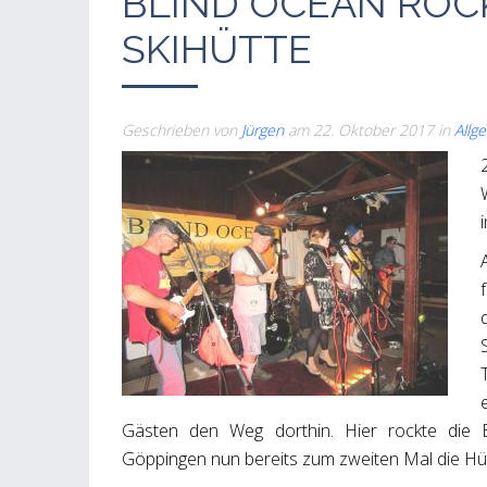
BLIND OCEAN ROCK
SKIHÜTTE
Geschrieben von
Jürgen
am
22. Oktober 2017
in
Allg
Gästen den Weg dorthin. Hier rockte di
Göppingen nun bereits zum zweiten Mal die Hüt