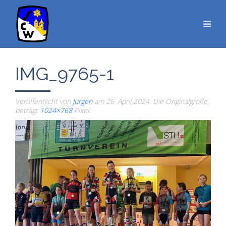
IMG_9765-1
Veröffentlicht von
Jürgen
am
26. April 2024
. Die Originalgröße
beträgt
1024×768
Pixel.