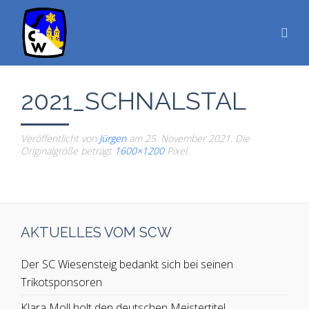
2021_SCHNALSTAL
Veröffentlicht von
Jürgen
am
25. November 2021
. Die
Originalgröße beträgt
1600×1200
Pixel.
AKTUELLES VOM SCW
Der SC Wiesensteig bedankt sich bei seinen
Trikotsponsoren
Klara Moll holt den deutschen Meistertitel