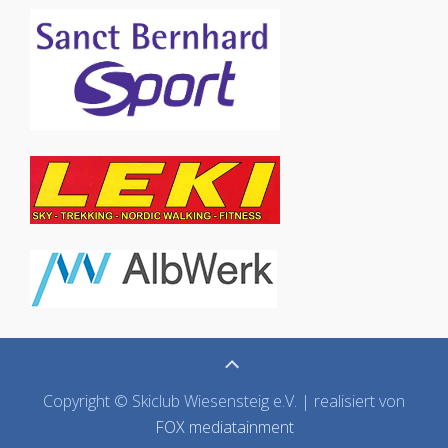
Copyright © Skiclub Wiesensteig e.V. | realisiert von
FOX mediatainment