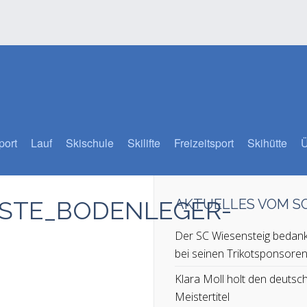
port
Lauf
Skischule
Skilifte
Freizeitsport
Skihütte
Ü
LISTE_BODENLEGER-
AKTUELLES VOM 
Der SC Wiesensteig bedank
bei seinen Trikotsponsore
Klara Moll holt den deutsc
Meistertitel