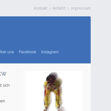
Kontakt
Anfahrt
Impressum
ber uns
Facebook
Instagram
SCW
t sich
n
hen