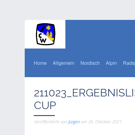
Home
Allgemein
Nordisch
Alpin
Rads
211023_ERGEBNIS
CUP
Veröffentlicht von
Jürgen
am
26. Oktober 2021
.