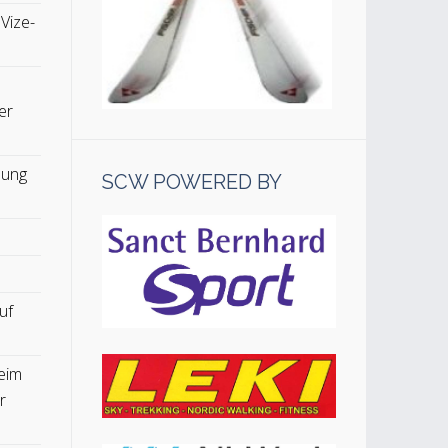
 Vize-
er
lung
SCW POWERED BY
uf
eim
r