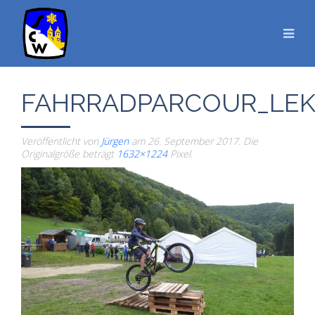
FAHRRADPARCOUR_LEKI
Veröffentlicht von
Jürgen
am
26. September 2017
. Die
Originalgröße beträgt
1632×1224
Pixel.