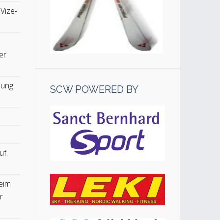
 Vize-
er
lung
SCW POWERED BY
uf
eim
r