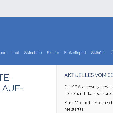
port
Lauf
Skischule
Skilifte
Freizeitsport
Skihütte
Ü
TE-
AKTUELLES VOM 
LAUF-
Der SC Wiesensteig bedank
bei seinen Trikotsponsore
Klara Moll holt den deutsc
Meistertitel