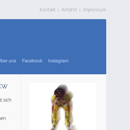
Kontakt
Anfahrt
Impressum
ber uns
Facebook
Instagram
SCW
t sich
n
hen