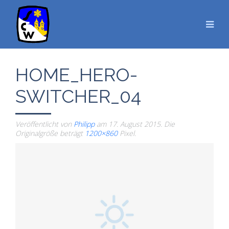
HOME_HERO-
SWITCHER_04
Veröffentlicht von
Philipp
am
17. August 2015
. Die
Originalgröße beträgt
1200×860
Pixel.