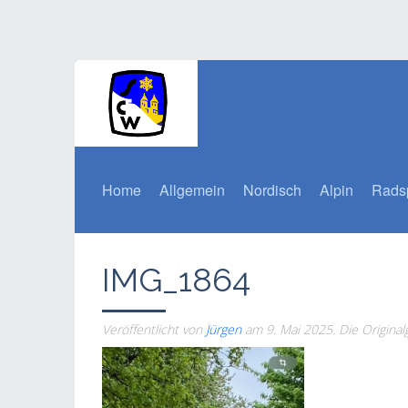
Home
Allgemein
Nordisch
Alpin
Rads
IMG_1864
Veröffentlicht von
Jürgen
am
9. Mai 2025
. Die Origina