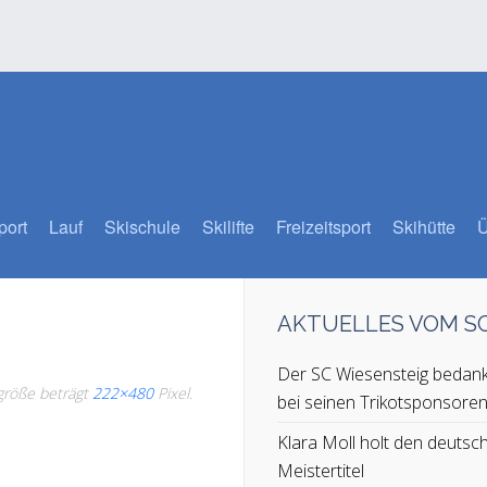
port
Lauf
Skischule
Skilifte
Freizeitsport
Skihütte
Ü
AKTUELLES VOM 
Der SC Wiesensteig bedank
lgröße beträgt
222×480
Pixel.
bei seinen Trikotsponsore
Klara Moll holt den deutsc
Meistertitel