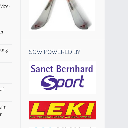
 Vize-
er
lung
SCW POWERED BY
uf
eim
r