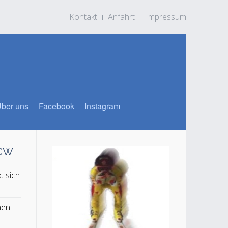
Kontakt
Anfahrt
Impressum
ber uns
Facebook
Instagram
SCW
t sich
n
hen