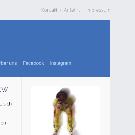
Kontakt
Anfahrt
Impressum
ber uns
Facebook
Instagram
SCW
t sich
n
hen