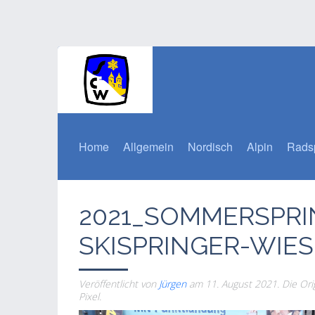
Home
Allgemein
Nordisch
Alpin
Rads
2021_SOMMERSPRI
SKISPRINGER-WIE
Veröffentlicht von
Jürgen
am
11. August 2021
. Die Or
Pixel.