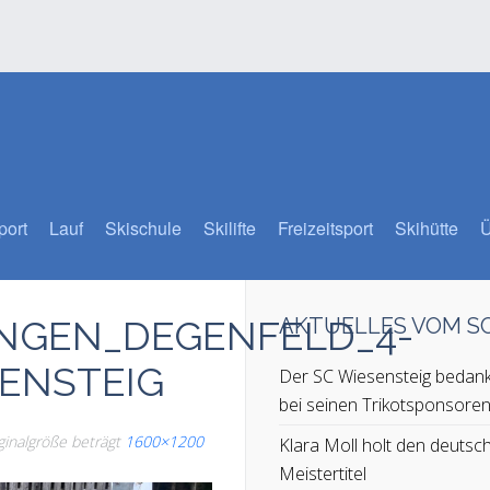
port
Lauf
Skischule
Skilifte
Freizeitsport
Skihütte
Ü
NGEN_DEGENFELD_4-
AKTUELLES VOM 
SENSTEIG
Der SC Wiesensteig bedank
bei seinen Trikotsponsore
iginalgröße beträgt
1600×1200
Klara Moll holt den deutsc
Meistertitel