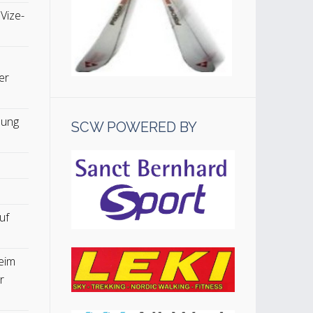
 Vize-
er
lung
SCW POWERED BY
uf
eim
r