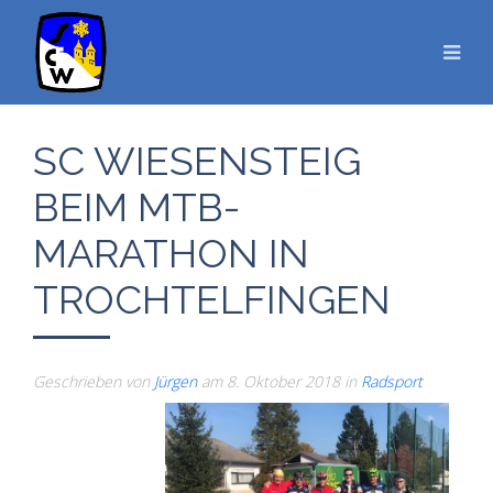
SC WIESENSTEIG
BEIM MTB-
MARATHON IN
TROCHTELFINGEN
Geschrieben von
Jürgen
am
8. Oktober 2018
in
Radsport