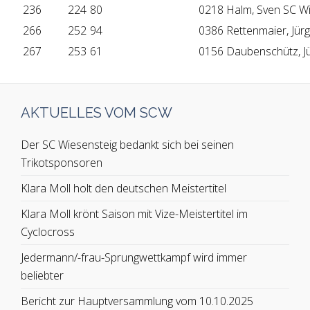
236
224
80
0218 Halm, Sven SC Wi
266
252
94
0386 Rettenmaier, Jür
267
253
61
0156 Daubenschütz, J
AKTUELLES VOM SCW
Der SC Wiesensteig bedankt sich bei seinen
Trikotsponsoren
Klara Moll holt den deutschen Meistertitel
Klara Moll krönt Saison mit Vize-Meistertitel im
Cyclocross
Jedermann/-frau-Sprungwettkampf wird immer
beliebter
Bericht zur Hauptversammlung vom 10.10.2025