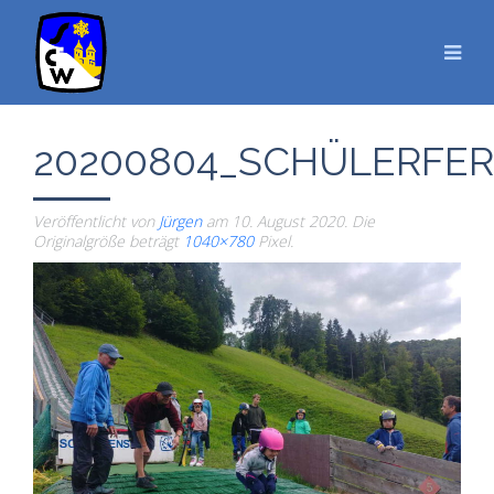
20200804_SCHÜLERFE
Veröffentlicht von
Jürgen
am
10. August 2020
. Die
Originalgröße beträgt
1040×780
Pixel.