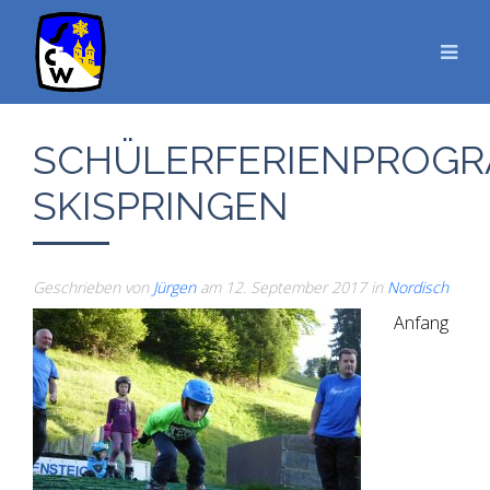
SCHÜLERFERIENPROG
SKISPRINGEN
Geschrieben von
Jürgen
am
12. September 2017
in
Nordisch
Anfang