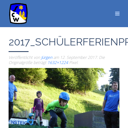
2017_SCHÜLERFERIEN
Veröffentlicht von
Jürgen
am
12. September 2017
. Die
Originalgröße beträgt
1632×1224
Pixel.