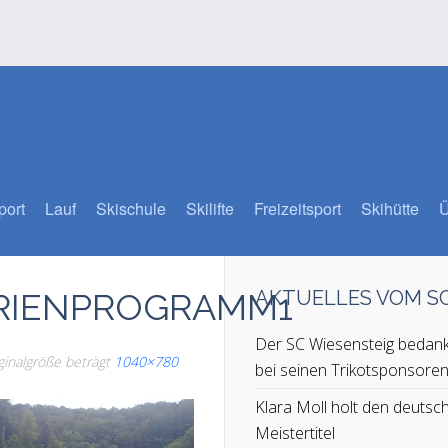
port
Lauf
Skischule
Skilifte
Freizeitsport
Skihütte
Ü
ERIENPROGRAMM1
AKTUELLES VOM 
Der SC Wiesensteig bedank
iginalgröße beträgt
1040×780
bei seinen Trikotsponsore
Klara Moll holt den deutsc
Meistertitel