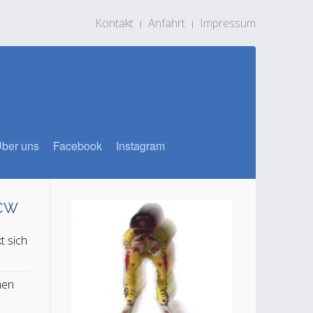
Kontakt
Anfahrt
Impressum
ber uns
Facebook
Instagram
SCW
t sich
n
hen