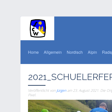
Home
Allgemein
Nordisch
Alpin
Rads
2021_SCHUELERF
Veröffentlicht von
Jürgen
am
23. August 2021
. Die Or
Pixel.