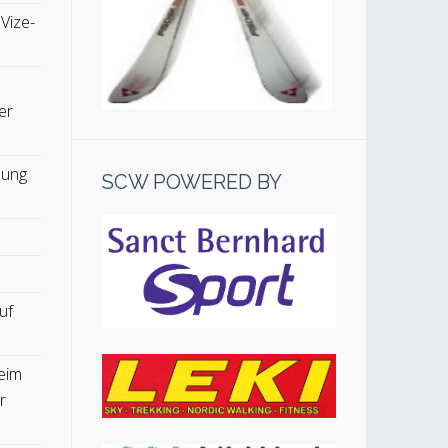
 Vize-
er
lung
SCW POWERED BY
uf
eim
r