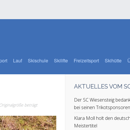
port
Lauf
Skischule
Skilifte
Freizeitsport
Skihütte
Ü
AKTUELLES VOM 
Der SC Wiesensteig bedank
 Originalgröße beträgt
bei seinen Trikotsponsore
Klara Moll holt den deutsc
Meistertitel