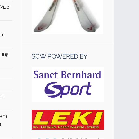
 Vize-
er
lung
SCW POWERED BY
uf
eim
r