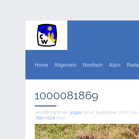
Home
Allgemein
Nordisch
Alpin
Rads
1000081869
Veröffentlicht von
Jürgen
am
4. September 2024
. Die
768×1024
Pixel.