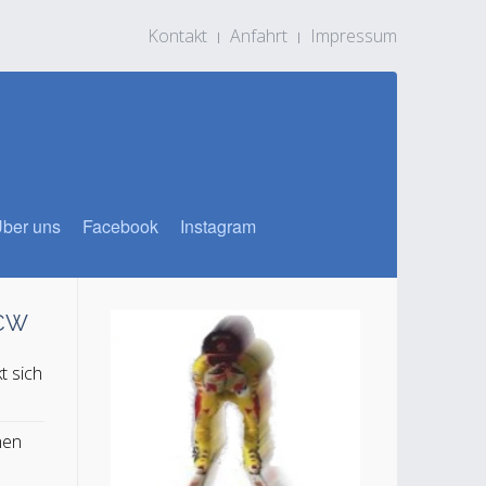
Kontakt
Anfahrt
Impressum
ber uns
Facebook
Instagram
SCW
t sich
n
hen