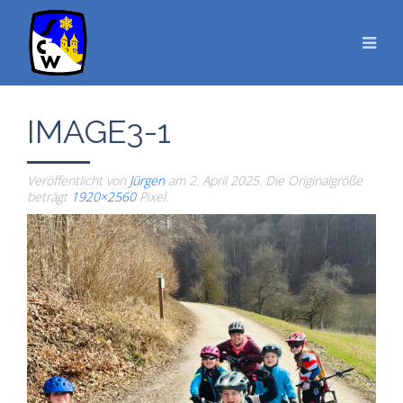
IMAGE3-1
Veröffentlicht von
Jürgen
am
2. April 2025
. Die Originalgröße
beträgt
1920×2560
Pixel.