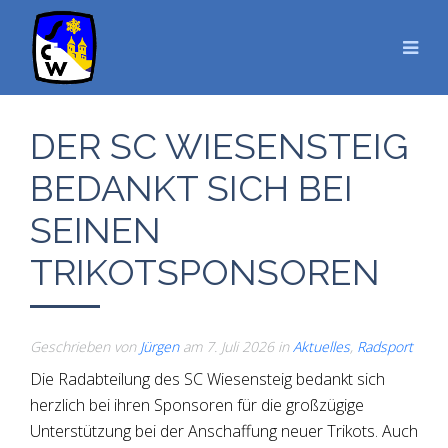
DER SC WIESENSTEIG
BEDANKT SICH BEI
SEINEN
TRIKOTSPONSOREN
Geschrieben von
Jürgen
am
7. Juli 2026
in
Aktuelles
,
Radsport
Die Radabteilung des SC Wiesensteig bedankt sich
herzlich bei ihren Sponsoren für die großzügige
Unterstützung bei der Anschaffung neuer Trikots. Auch