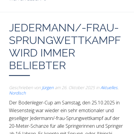
JEDERMANN/-FRAU-
SPRUNGWETTKAMPF
WIRD IMMER
BELIEBTER
Geschrieben von
Jürgen
am
26. Oktober 2025
in
Aktuelles
,
Nordisch
Der Bodenleger-Cup am Samstag, den 25.10.2025 in
Wiesensteig war wieder ein sehr emotionaler und
geselliger Jedermann/-frau-Sprungwettkampf auf der
20-Meter-Schanze für alle Springerinnen und Springer
ab 16 Jahren. Es konnte mit Sprung- oder Alpinski