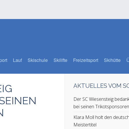
port
Lauf
Skischule
Skilifte
Freizeitsport
Skihütte
Ü
IG
AKTUELLES VOM 
 SEINEN
Der SC Wiesensteig bedank
bei seinen Trikotsponsore
N
Klara Moll holt den deutsc
Meistertitel