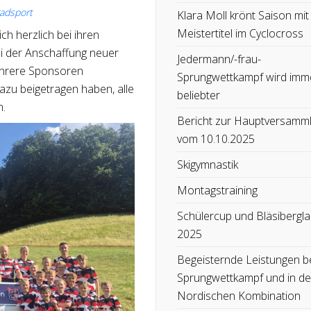
adsport
Klara Moll krönt Saison mit
Meistertitel im Cyclocross
ch herzlich bei ihren
i der Anschaffung neuer
Jedermann/-frau-
mehrere Sponsoren
Sprungwettkampf wird imm
zu beigetragen haben, alle
beliebter
n.
Bericht zur Hauptversamm
vom 10.10.2025
Skigymnastik
Montagstraining
Schülercup und Bläsibergla
2025
Begeisternde Leistungen b
Sprungwettkampf und in de
Nordischen Kombination