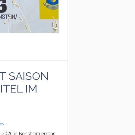
T SAISON
ITEL IM
les
s 2026 in Bensheim errang