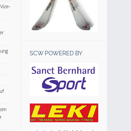
 Vize-
er
lung
SCW POWERED BY
uf
eim
r