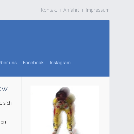
Kontakt
Anfahrt
Impressum
ber uns
Facebook
Instagram
SCW
t sich
n
hen