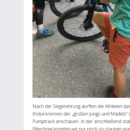
Nach der Siegerehrung durften die Athleten das
Endurorennen der „großen Jungs und Mädels“ 
Pumptrack anschauen. In der anschließend stat
Bikeshow konnten wir nur noch so staunen was