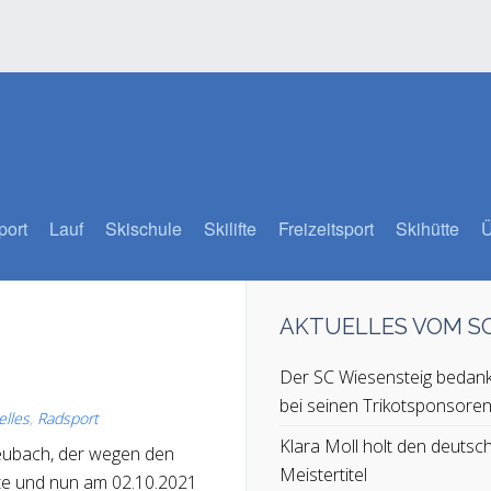
port
Lauf
Skischule
Skilifte
Freizeitsport
Skihütte
Ü
AKTUELLES VOM 
Der SC Wiesensteig bedank
bei seinen Trikotsponsore
elles
,
Radsport
Klara Moll holt den deutsc
eubach, der wegen den
Meistertitel
te und nun am 02.10.2021