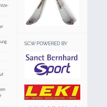
 Vize-
er
lung
SCW POWERED BY
uf
eim
r