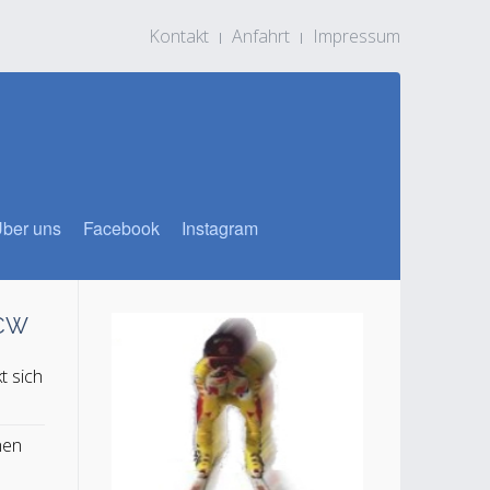
Kontakt
Anfahrt
Impressum
ber uns
Facebook
Instagram
SCW
t sich
n
hen