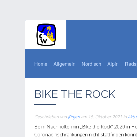
Home
Allgemein
Nordisch
Alpin
Rads
BIKE THE ROCK
Geschrieben von
Jürgen
am
15. Oktober 2021
in
Aktu
Beim Nachholtermin „Bike the Rock“ 2020 in H
Coronaeinschränkungen nicht stattfinden konn