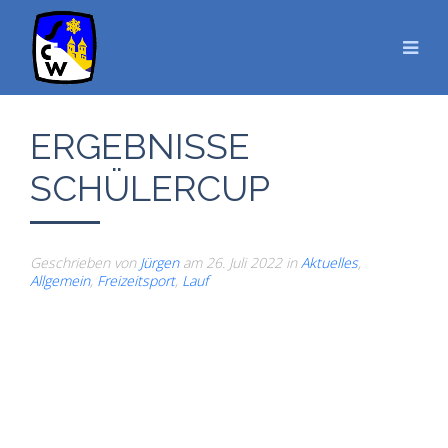
ERGEBNISSE
SCHÜLERCUP
Geschrieben von
Jürgen
am
26. Juli 2022
in
Aktuelles
,
Allgemein
,
Freizeitsport
,
Lauf