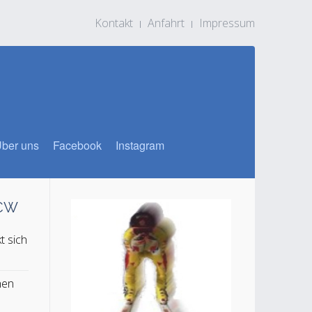
Kontakt
Anfahrt
Impressum
ber uns
Facebook
Instagram
SCW
t sich
n
hen