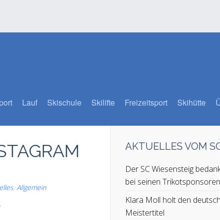
port
Lauf
Skischule
Skilifte
Freizeitsport
Skihütte
Ü
NSTAGRAM
AKTUELLES VOM 
Der SC Wiesensteig bedank
bei seinen Trikotsponsore
elles
,
Allgemein
Klara Moll holt den deutsc
.
Meistertitel