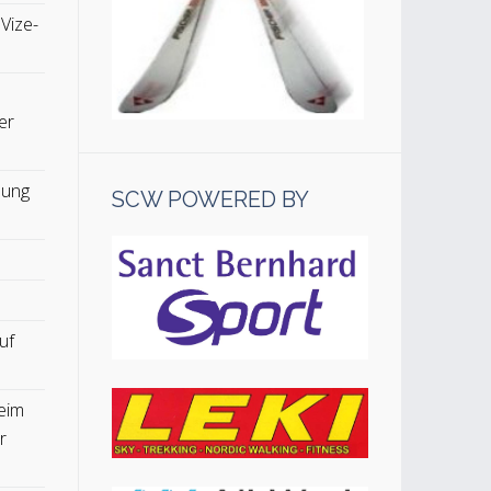
 Vize-
er
lung
SCW POWERED BY
uf
eim
r