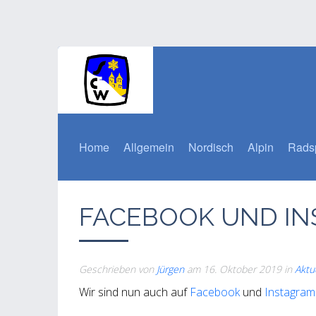
Home
Allgemein
Nordisch
Alpin
Rads
FACEBOOK UND I
Geschrieben von
Jürgen
am
16. Oktober 2019
in
Aktu
Wir sind nun auch auf
Facebook
und
Instagram