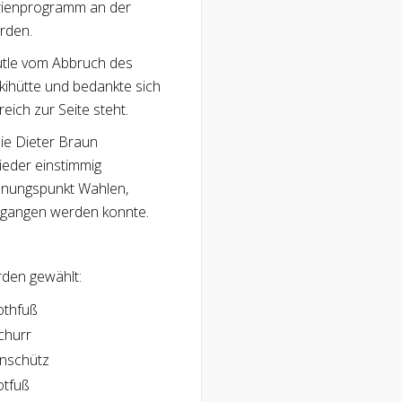
erienprogramm an der
rden.
utle vom Abbruch des
kihütte und bedankte sich
eich zur Seite steht.
ie Dieter Braun
ieder einstimmig
nungspunkt Wahlen,
gegangen werden konnte.
den gewählt:
othfuß
churr
enschütz
otfuß