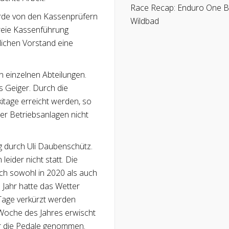
Race Recap: Enduro One 
urde von den Kassenprüfern
Wildbad
reie Kassenführung
lichen Vorstand eine
n einzelnen Abteilungen.
 Geiger. Durch die
kitage erreicht werden, so
er Betriebsanlagen nicht
ng durch Uli Daubenschütz.
ider nicht statt. Die
doch sowohl in 2020 als auch
 Jahr hatte das Wetter
4 Tage verkürzt werden
 Woche des Jahres erwischt
r die Pedale genommen.