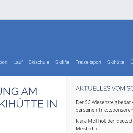
port
Lauf
Skischule
Skilifte
Freizeitsport
Skihütte
Ü
UNG AM
AKTUELLES VOM 
SKIHÜTTE IN
Der SC Wiesensteig bedank
bei seinen Trikotsponsore
Klara Moll holt den deutsc
Meistertitel