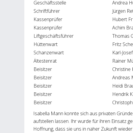
Geschäftsstelle
Andrea Hu
Schriftführer
Jürgen Re
Kassenprüfer
Hubert F
Kassenprüfer
Achim Br
Liftgeschäftsführer
Thomas G
Hüttenwart
Fritz Sche
Schanzenwart
Karl-Josef
Ältestenrat
Rainer Mü
Beisitzer
Christine 
Beisitzer
Andreas 
Beisitzer
Heidi Bra
Beisitzer
Hendrik 
Beisitzer
Christoph
Isabella Mann konnte sich aus privaten Gründe
aufstellen lassen. Ihr wurde für ihren Einsatz g
Hoffnung, dass sie uns in naher Zukunft wiede