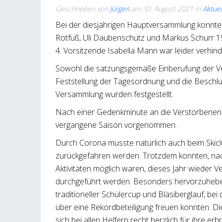
Geschrieben von
Jürgen
am
30. August 2021
in
Aktuel
Bei der diesjährigen Hauptversammlung konnte
Rotfuß, Uli Daubenschütz und Markus Schurr 19
4. Vorsitzende Isabella Mann war leider verhind
Sowohl die satzungsgemäße Einberufung der V
Feststellung der Tagesordnung und die Beschlu
Versammlung wurden festgestellt.
Nach einer Gedenkminute an die Verstorbenen w
vergangene Saison vorgenommen.
Durch Corona musste natürlich auch beim Skic
zurückgefahren werden. Trotzdem konnten, nac
Aktivitäten möglich waren, dieses Jahr wieder V
durchgeführt werden. Besonders hervorzuheben 
traditioneller Schülercup und Bläsiberglauf, bei
über eine Rekordbeteiligung freuen konnten. D
sich bei allen Helfern recht herzlich für ihre erb