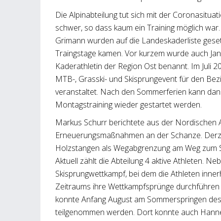
Die Alpinabteilung tut sich mit der Coronasitu
schwer, so dass kaum ein Training möglich war.
Grimann wurden auf die Landeskaderliste gesetz
Traingstage kamen. Vor kurzem wurde auch Jan
Kaderathletin der Region Ost benannt. Im Juli 
MTB-, Grasski- und Skisprungevent für den Bezi
veranstaltet. Nach den Sommerferien kann dann
Montagstraining wieder gestartet werden.
Markus Schurr berichtete aus der Nordischen 
Erneuerungsmaßnahmen an der Schanze. Derze
Holzstangen als Wegabgrenzung am Weg zum S
Aktuell zählt die Abteilung 4 aktive Athleten. Ne
Skisprungwettkampf, bei dem die Athleten inne
Zeitraums ihre Wettkampfsprünge durchführen
konnte Anfang August am Sommerspringen des
teilgenommen werden. Dort konnte auch Hanne