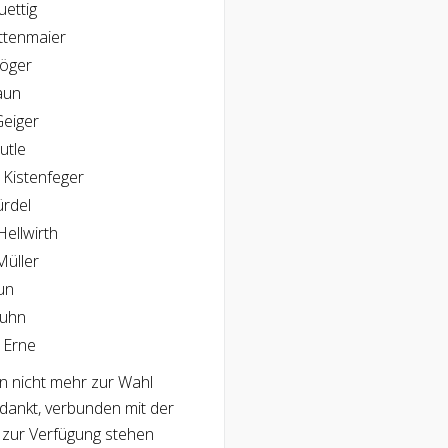
ettig
ttenmaier
röger
aun
eiger
utle
 Kistenfeger
rdel
Hellwirth
Müller
un
Kuhn
 Erne
n nicht mehr zur Wahl
edankt, verbunden mit der
r zur Verfügung stehen