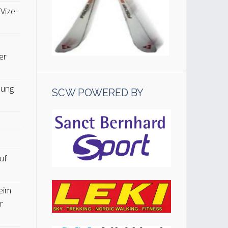
 Vize-
er
lung
SCW POWERED BY
uf
eim
r