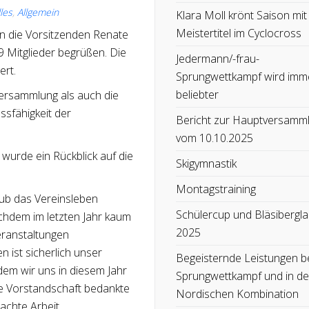
les
,
Allgemein
Klara Moll krönt Saison mit
Meistertitel im Cyclocross
n die Vorsitzenden Renate
 Mitglieder begrüßen. Die
Jedermann/-frau-
ert.
Sprungwettkampf wird imm
beliebter
ersammlung als auch die
ssfähigkeit der
Bericht zur Hauptversamm
vom 10.10.2025
urde ein Rückblick auf die
Skigymnastik
Montagstraining
lub das Vereinsleben
Schülercup und Bläsibergla
hdem im letzten Jahr kaum
2025
eranstaltungen
ist sicherlich unser
Begeisternde Leistungen b
 dem wir uns in diesem Jahr
Sprungwettkampf und in de
ie Vorstandschaft bedankte
Nordischen Kombination
rachte Arbeit.