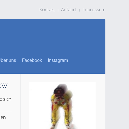
Kontakt
Anfahrt
Impressum
ber uns
Facebook
Instagram
SCW
t sich
n
hen