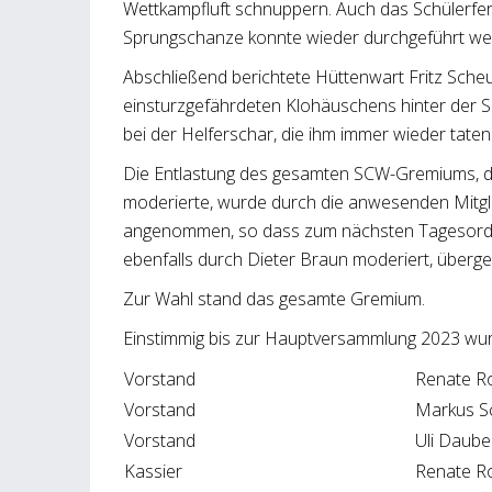
Wettkampfluft schnuppern. Auch das Schülerf
Sprungschanze konnte wieder durchgeführt we
Abschließend berichtete Hüttenwart Fritz Sche
einsturzgefährdeten Klohäuschens hinter der S
bei der Helferschar, die ihm immer wieder tatenr
Die Entlastung des gesamten SCW-Gremiums, d
moderierte, wurde durch die anwesenden Mitgl
angenommen, so dass zum nächsten Tagesord
ebenfalls durch Dieter Braun moderiert, über
Zur Wahl stand das gesamte Gremium.
Einstimmig bis zur Hauptversammlung 2023 wur
Vorstand
Renate R
Vorstand
Markus S
Vorstand
Uli Daub
Kassier
Renate R