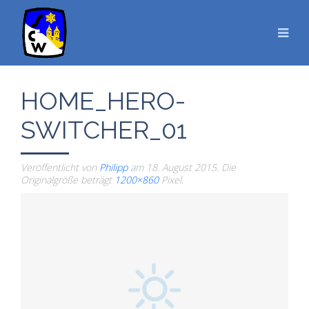
HOME_HERO-
SWITCHER_01
Veröffentlicht von
Philipp
am
18. August 2015
. Die
Originalgröße beträgt
1200×860
Pixel.